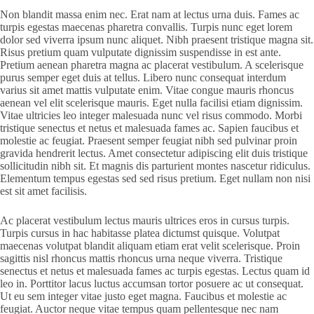
Non blandit massa enim nec. Erat nam at lectus urna duis. Fames ac
turpis egestas maecenas pharetra convallis. Turpis nunc eget lorem
dolor sed viverra ipsum nunc aliquet. Nibh praesent tristique magna sit.
Risus pretium quam vulputate dignissim suspendisse in est ante.
Pretium aenean pharetra magna ac placerat vestibulum. A scelerisque
purus semper eget duis at tellus. Libero nunc consequat interdum
varius sit amet mattis vulputate enim. Vitae congue mauris rhoncus
aenean vel elit scelerisque mauris. Eget nulla facilisi etiam dignissim.
Vitae ultricies leo integer malesuada nunc vel risus commodo. Morbi
tristique senectus et netus et malesuada fames ac. Sapien faucibus et
molestie ac feugiat. Praesent semper feugiat nibh sed pulvinar proin
gravida hendrerit lectus. Amet consectetur adipiscing elit duis tristique
sollicitudin nibh sit. Et magnis dis parturient montes nascetur ridiculus.
Elementum tempus egestas sed sed risus pretium. Eget nullam non nisi
est sit amet facilisis.
Ac placerat vestibulum lectus mauris ultrices eros in cursus turpis.
Turpis cursus in hac habitasse platea dictumst quisque. Volutpat
maecenas volutpat blandit aliquam etiam erat velit scelerisque. Proin
sagittis nisl rhoncus mattis rhoncus urna neque viverra. Tristique
senectus et netus et malesuada fames ac turpis egestas. Lectus quam id
leo in. Porttitor lacus luctus accumsan tortor posuere ac ut consequat.
Ut eu sem integer vitae justo eget magna. Faucibus et molestie ac
feugiat. Auctor neque vitae tempus quam pellentesque nec nam