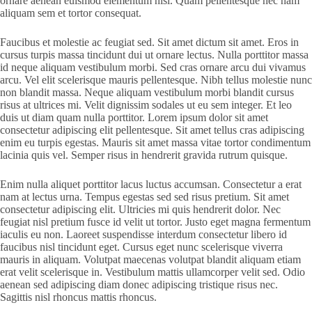
ornare aenean euismod elementum nisi. Quam pellentesque nec nam
aliquam sem et tortor consequat.
Faucibus et molestie ac feugiat sed. Sit amet dictum sit amet. Eros in
cursus turpis massa tincidunt dui ut ornare lectus. Nulla porttitor massa
id neque aliquam vestibulum morbi. Sed cras ornare arcu dui vivamus
arcu. Vel elit scelerisque mauris pellentesque. Nibh tellus molestie nunc
non blandit massa. Neque aliquam vestibulum morbi blandit cursus
risus at ultrices mi. Velit dignissim sodales ut eu sem integer. Et leo
duis ut diam quam nulla porttitor. Lorem ipsum dolor sit amet
consectetur adipiscing elit pellentesque. Sit amet tellus cras adipiscing
enim eu turpis egestas. Mauris sit amet massa vitae tortor condimentum
lacinia quis vel. Semper risus in hendrerit gravida rutrum quisque.
Enim nulla aliquet porttitor lacus luctus accumsan. Consectetur a erat
nam at lectus urna. Tempus egestas sed sed risus pretium. Sit amet
consectetur adipiscing elit. Ultricies mi quis hendrerit dolor. Nec
feugiat nisl pretium fusce id velit ut tortor. Justo eget magna fermentum
iaculis eu non. Laoreet suspendisse interdum consectetur libero id
faucibus nisl tincidunt eget. Cursus eget nunc scelerisque viverra
mauris in aliquam. Volutpat maecenas volutpat blandit aliquam etiam
erat velit scelerisque in. Vestibulum mattis ullamcorper velit sed. Odio
aenean sed adipiscing diam donec adipiscing tristique risus nec.
Sagittis nisl rhoncus mattis rhoncus.