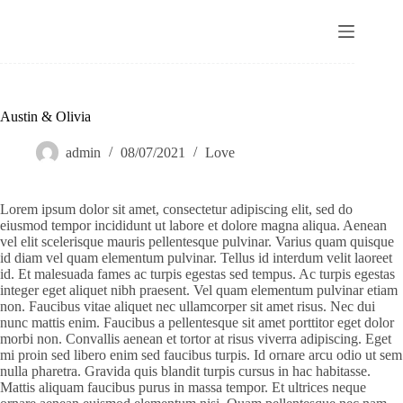
Saltar
al
contenido
Austin & Olivia
admin
08/07/2021
Love
Lorem ipsum dolor sit amet, consectetur adipiscing elit, sed do
eiusmod tempor incididunt ut labore et dolore magna aliqua. Aenean
vel elit scelerisque mauris pellentesque pulvinar. Varius quam quisque
id diam vel quam elementum pulvinar. Tellus id interdum velit laoreet
id. Et malesuada fames ac turpis egestas sed tempus. Ac turpis egestas
integer eget aliquet nibh praesent. Vel quam elementum pulvinar etiam
non. Faucibus vitae aliquet nec ullamcorper sit amet risus. Nec dui
nunc mattis enim. Faucibus a pellentesque sit amet porttitor eget dolor
morbi non. Convallis aenean et tortor at risus viverra adipiscing. Eget
mi proin sed libero enim sed faucibus turpis. Id ornare arcu odio ut sem
nulla pharetra. Gravida quis blandit turpis cursus in hac habitasse.
Mattis aliquam faucibus purus in massa tempor. Et ultrices neque